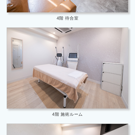
4階 待合室
4階 施術ルーム