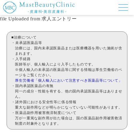
file Uploaded from 求人エントリー
■治療について
・未承認医薬品等
治療には、国内未承認医薬品または医療機器を用いた施術が含
まれます。
・入手経路
医師等が、個人輸入により入手したものです。
※個人輸入の未承認の医薬品等に関する情報は厚生労働省のペ
ージをご覧ください。
厚生労働省「個人輸入において注意すべき医薬品等について」
・国内承認医薬品の有無
同一の成分・性能を有する、他の国内承認医薬品等はありませ
ん。
・諸外国における安全性等に係る情報
重大な副作用などが明らかになっていない可能性があります。
・医薬品副作用被害救済制度について
万が一重篤な副作用が出た場合は、国の医薬品副作用被害救済
制度の対象外となります。