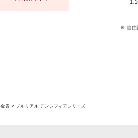
1,
※ 自
>
料金表
プルリアル デンシフィアシリーズ