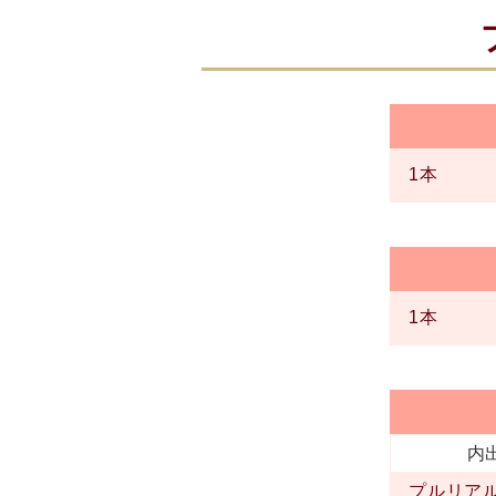
1本
1本
内
プルリア