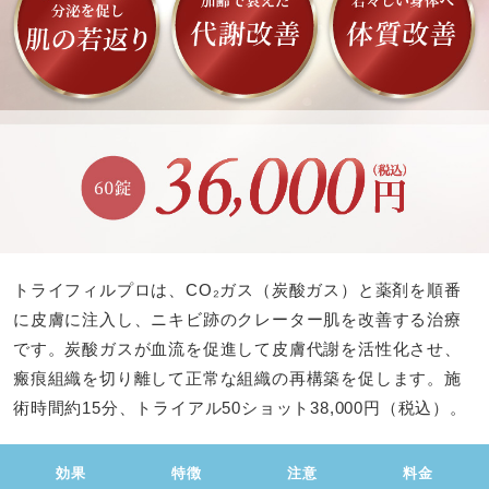
トライフィルプロは、CO₂ガス（炭酸ガス）と薬剤を順番
に皮膚に注入し、ニキビ跡のクレーター肌を改善する治療
です。炭酸ガスが血流を促進して皮膚代謝を活性化させ、
瘢痕組織を切り離して正常な組織の再構築を促します。施
術時間約15分、トライアル50ショット38,000円（税込）。
効果
特徴
注意
料金