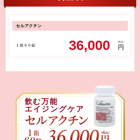
セルアクチン
36,000
（税込）
１箱６０錠
円
飲む万能
エイジングケア