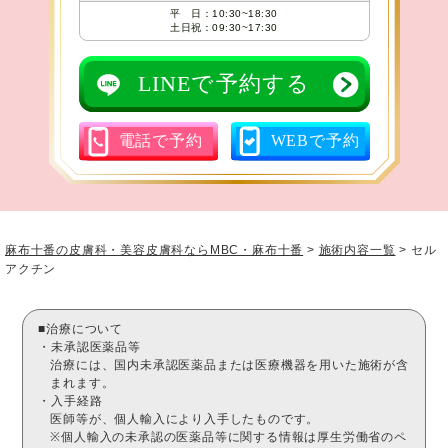
平 日：10:30~18:30
土日祝：09:30~17:30
LINEで予約する
電話で予約
WEBで予約
麻布十番の皮膚科・美容皮膚科ならMBC・麻布十番
>
施術内容一覧
>
セル
アクチン
■治療について
・未承認医薬品等
治療には、国内未承認医薬品または医療機器を用いた施術が含
まれます。
・入手経路
医師等が、個人輸入により入手したものです。
※個人輸入の未承認の医薬品等に関する情報は厚生労働省のペ