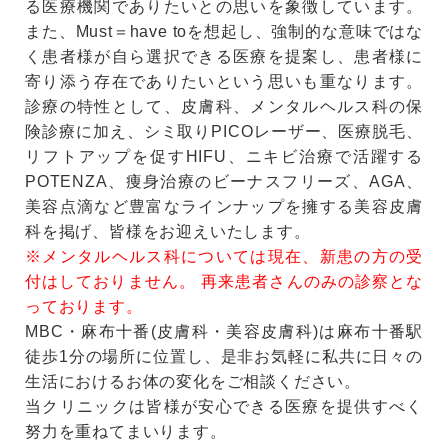
る医療機関でありたいとの思いを象徴しています。
また、Must＝have toを想起し、強制的な意味ではな
く患者様が自ら選択できる医療を提案し、患者様に
寄り添う存在でありたいという思いも重なります。
診療の特性として、皮膚科、メンタルヘルス科の保
険診療に加え、シミ取りPICOレーザー、医療脱毛、
リフトアップを促すHIFU、ニキビ治療で活躍する
POTENZA、痩身治療のビーナスフリーズ、AGA、
美容点滴など豊富なラインナップを擁する美容皮膚
科を掲げ、皆様をお迎えいたします。
※メンタルヘルス科については現在、新患の方の受
付はしておりません。 再来患者さんのみの診察とな
っております。
MBC・麻布十番(皮膚科・美容皮膚科)は麻布十番駅
徒歩1分の場所に位置し、是非お気軽に私共に日々の
生活におけるお体の変化をご相談ください。
当クリニックは皆様が安心できる医療を提供すべく
努力を重ねてまいります。