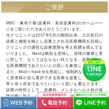
ご挨拶
MBC・麻布十番(皮膚科・美容皮膚科)のホームペー
ジをご覧いただきありがとうございます。
当クリニックは2017年5月の開院以来、土日祝日の
診療と施術を軸とし必要とされる医療機関を目指し
クリニックの適性な診療業態を考え研鑽を積んでま
いりました。 Mastは帆柱を意味し、皆様の健康と美
に対して、なくてはならない柱となる、必要とされ
る医療機関でありたいとの思いを象徴しています。
また、Must＝have toを想起し、強制的な意味ではな
く患者様が自ら選択できる医療を提案し、患者様に
寄り添う存在でありたいという思いも重なります。
診療の特性として、皮膚科、メンタルヘルス科の保
険診療に加え、シミ取りPICOレーザー、医療脱毛、
リフトアップを促すHIFU、ニキビ治療で活躍する
POTENZA、痩身治療のビーナスフリーズ、AGA、