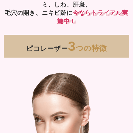
ミ、しわ、肝斑、
毛穴の開き、ニキビ跡に
今ならトライアル実
施中！
3
つの特徴
ピコレーザー