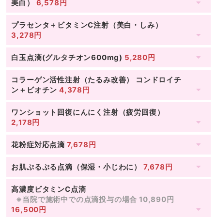
美白）
6,578円
プラセンタ＋ビタミンC注射（美白・しみ）
3,278円
白玉点滴(グルタチオン600mg)
5,280円
コラーゲン活性注射（たるみ改善） コンドロイチ
ン＋ビオチン
4,378円
ワンショット回復にんにく注射（疲労回復）
2,178円
花粉症対応点滴
7,678円
お肌ぷるぷる点滴（保湿・小じわに）
7,678円
高濃度ビタミンC点滴
※当院で施術中での点滴投与の場合 10,890円
16,500円