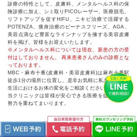
診療の特性として、皮膚科、メンタルヘルス科の保
険診療に加え、シミ取りPICOレーザー、医療脱毛、
リフトアップを促すHIFU、ニキビ治療で活躍する
POTENZA、痩身治療のビーナスフリーズ、AGA、
美容点滴など豊富なラインナップを擁する美容皮膚
科を掲げ、皆様をお迎えいたします。
※メンタルヘルス科については現在、新患の方の受
付はしておりません。 再来患者さんのみの診察とな
っております。
MBC・麻布十番(皮膚科・美容皮膚科)は麻布十番駅
徒歩1分の場所に位置し、是非お気軽に私共に日々の
生活におけるお体の変化をご相談ください。
当クリニックは皆様が安心できる医療を提供すべく
努力を重ねてまいります。
立花 義浩