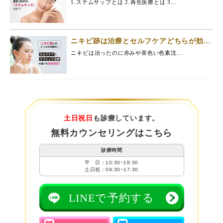
ムサップ」とは？？
1.ステムサップとは 2.再生医療とは 3…
ニキビ跡は治療とセルフケアどちらが効果
的？セルフケアと、クリニック治療の違い
ニキビは治ったのに赤みや茶色い色素沈…
を徹底解説
土日祝日
も診療しています。
無料カウンセリングはこちら
診療時間
平 日：10:30~18:30
土日祝：09:30~17:30
LINEで予約する