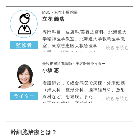
MBC・麻布十番 院長
立花 義浩
専門科目：皮膚科/美容皮膚科。北海道大
学精神医学教室、北海道大学救急医学教
監修者
室、東京慈恵医大救急医学教室にて修練
を重ねた経験をもつ。また、銀座にて美
容皮膚科医として、都内皮膚科クリニッ
美容皮膚科看護師・美容医療ライター
クにて、皮膚科医としての勤務経験をも
小坂 恵
つ。
看護師として総合病院で病棟・外来勤務
（婦人科、整形外科、脳神経外科、放射
ライター
線科など）を経験。また、皮膚科専門医
の下で皮膚科・形成外科・美容皮膚科の
クリニックで働いた経験を活かし、美容
医療ライターとして活動中。美容や医療
に関する専門的な記事の執筆や監修を手
がける。様々なメディアで、コラム監
幹細胞治療とは？
修、執筆等を行い、美容専門家として認