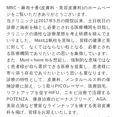
MBC・麻布十番(皮膚科・美容皮膚科)のホームペー
ジをご覧いただきありがとうございます。
当クリニックは2017年5月の開院以来、土日祝日の
診療と施術を軸とし必要とされる医療機関を目指し
クリニックの適性な診療業態を考え研鑽を積んでま
いりました。 Mastは帆柱を意味し、皆様の健康と美
に対して、なくてはならない柱となる、必要とされ
る医療機関でありたいとの思いを象徴しています。
また、Must＝have toを想起し、強制的な意味ではな
く患者様が自ら選択できる医療を提案し、患者様に
寄り添う存在でありたいという思いも重なります。
診療の特性として、皮膚科、メンタルヘルス科の保
険診療に加え、シミ取りPICOレーザー、医療脱毛、
リフトアップを促すHIFU、ニキビ治療で活躍する
POTENZA、痩身治療のビーナスフリーズ、AGA、
美容点滴など豊富なラインナップを擁する美容皮膚
科を掲げ、皆様をお迎えいたします。