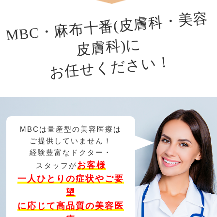
MBC
・
麻
布
十
番(
皮
膚
科
・
美
容
皮
膚
科)
に
お任せください！
MBCは量産型の美容医療は
ご提供していません！
経験豊富なドクター・
お客様
スタッフが
一人ひとりの症状やご要
望
に応じて高品質の美容医