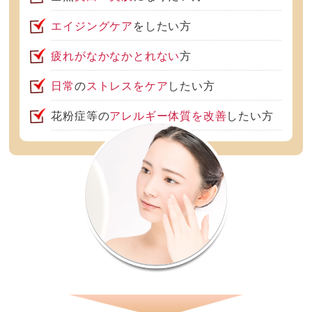
エイジングケア
をしたい方
疲れがなかなかとれない
方
日常
の
ストレスをケア
したい方
花粉症等の
アレルギー体質を改善
したい方