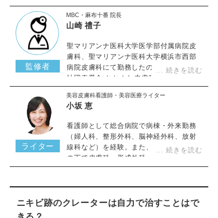
MBC・麻布十番 院長
山崎 禮子
聖マリアンナ医科大学医学部付属病院皮
膚科、聖マリアンナ医科大学横浜市西部
監修者
病院皮膚科にて勤務したのち、医療法人
社団奏愛会 おおふな皮膚科など皮膚科ク
リニックにて研鑽を重ね当クリニックに
美容皮膚科看護師・美容医療ライター
て勤務。
小坂 恵
看護師として総合病院で病棟・外来勤務
（婦人科、整形外科、脳神経外科、放射
ライター
線科など）を経験。また、皮膚科専門医
の下で皮膚科・形成外科・美容皮膚科の
クリニックで働いた経験を活かし、美容
医療ライターとして活動中。美容や医療
に関する専門的な記事の執筆や監修を手
がける。様々なメディアで、コラム監
ニキビ跡のクレーターは自力で治すことはで
修、執筆等を行い、美容専門家として認
きる？