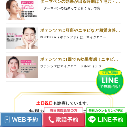
ダーマペンの効果が出る時期は？毛穴・ニ
キビ跡はいつ治る？
「ダーマペンの効果ってどれくらいで実…
ポテンツァは肝斑やニキビなど肌質改善で
きる？その効果と性能を徹底解説
POTENZA（ポテンツァ）は、マイクロニー…
ポテンツァは1回でも効果実感！ニキビ跡/
毛穴/肝斑が治る時期
ポテンツァはマイクロニードルRF（ラジ…
土日祝日
も診療しています。
無料カウンセリングはこちら
診療時間