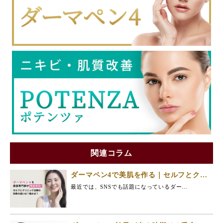
関連コラム
ダーマペン4で美肌を作る｜セルフとクリ
ニック治療での効果の違い、痛みなど美容
最近では、SNSでも話題になっているダー…
専門家が徹底解説