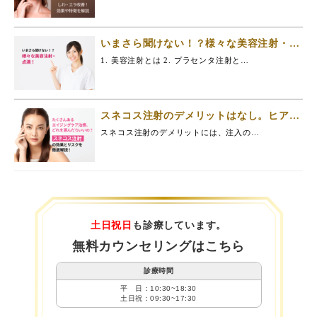
いまさら聞けない！？様々な美容注射・点
滴！
1. 美容注射とは 2. プラセンタ注射と…
スネコス注射のデメリットはなし。ヒアル
ロン酸よりも優れている「スネコス注
スネコス注射のデメリットには、注入の…
射」。スネコス注射の効果・デメリットを
徹底解説。
土日祝日
も診療しています。
無料カウンセリングはこちら
診療時間
平 日：10:30~18:30
土日祝：09:30~17:30