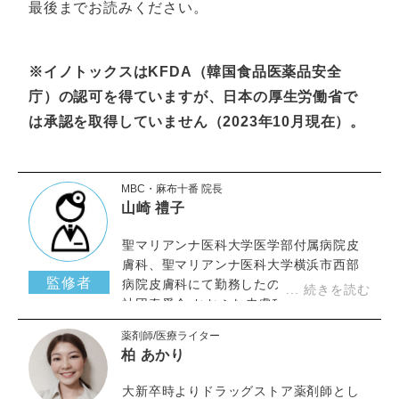
最後までお読みください。
※イノトックスはKFDA（韓国食品医薬品安全
庁）の認可を得ていますが、日本の厚生労働省で
は承認を取得していません（2023年10月現在）。
MBC・麻布十番 院長
山崎 禮子
聖マリアンナ医科大学医学部付属病院皮
膚科、聖マリアンナ医科大学横浜市西部
監修者
病院皮膚科にて勤務したのち、医療法人
社団奏愛会 おおふな皮膚科など皮膚科ク
リニックにて研鑽を重ね当クリニックに
薬剤師/医療ライター
て勤務。
柏 あかり
大新卒時よりドラッグストア薬剤師とし