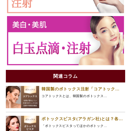
関連コラム
韓国製のボトックス注射「コアトック
ス」。効果が長期間持続、副作用のリスク
コアトックスとは、韓国製のボトックス…
も低いボトックス注射。
ボトックスビスタ(アラガン社)とは？各社
ボトックス製剤との比較も
「ボトックスビスタってほかのボトック…