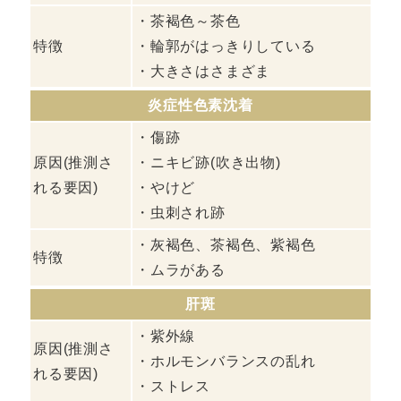
・茶褐色～茶色
特徴
・輪郭がはっきりしている
・大きさはさまざま
炎症性色素沈着
・傷跡
原因(推測さ
・ニキビ跡(吹き出物)
れる要因)
・やけど
・虫刺され跡
・灰褐色、茶褐色、紫褐色
特徴
・ムラがある
肝斑
・紫外線
原因(推測さ
・ホルモンバランスの乱れ
れる要因)
・ストレス