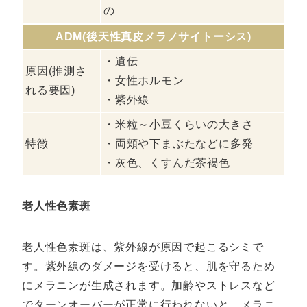
の
ADM(後天性真皮メラノサイトーシス)
・遺伝
原因(推測さ
・女性ホルモン
れる要因)
・紫外線
・米粒～小豆くらいの大きさ
特徴
・両頬や下まぶたなどに多発
・灰色、くすんだ茶褐色
老人性色素斑
老人性色素斑は、紫外線が原因で起こるシミで
す。紫外線のダメージを受けると、肌を守るため
にメラニンが生成されます。加齢やストレスなど
でターンオーバーが正常に行われないと、メラニ