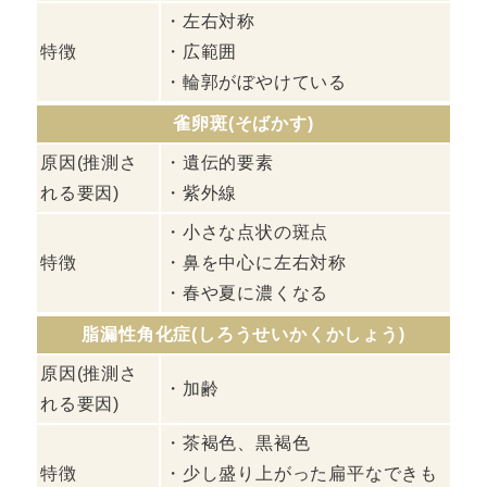
・左右対称
特徴
・広範囲
・輪郭がぼやけている
雀卵斑(そばかす)
原因(推測さ
・遺伝的要素
れる要因)
・紫外線
・小さな点状の斑点
特徴
・鼻を中心に左右対称
・春や夏に濃くなる
脂漏性角化症(しろうせいかくかしょう)
原因(推測さ
・加齢
れる要因)
・茶褐色、黒褐色
特徴
・少し盛り上がった扁平なできも