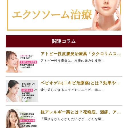
関連コラム
アトピー性皮膚炎治療薬「タクロリムス」
とは？
アトピー性皮膚炎は、皮膚の赤みや皮剥…
ベピオゲル(ニキビ治療薬)とは？効果や副
作用、保険適用かなど解説
繰り返しできるニキビや白ニキビ、赤ニ…
抗アレルギー薬とは？花粉症、湿疹、アレ
ルギー症状への効果と特徴を解説
「湿疹をなんとかしたいけど、どんな薬…