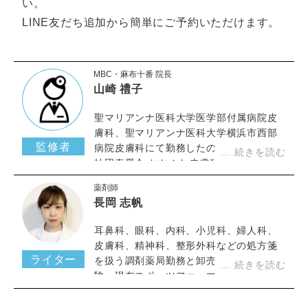
い。
LINE友だち追加から簡単にご予約いただけます。
MBC・麻布十番 院長
山崎 禮子
聖マリアンナ医科大学医学部付属病院皮
膚科、聖マリアンナ医科大学横浜市西部
監修者
病院皮膚科にて勤務したのち、医療法人
社団奏愛会 おおふな皮膚科など皮膚科ク
リニックにて研鑽を重ね当クリニックに
薬剤師
て勤務。
長岡 志帆
耳鼻科、眼科、内科、小児科、婦人科、
皮膚科、精神科、整形外科などの処方箋
ライター
を扱う調剤薬局勤務と卸売販売業を経
験。現在スポーツファーマシスト、ライ
ターとしても活動している。健康食品管
理士、くらし薬膳アドバイザー等の資格