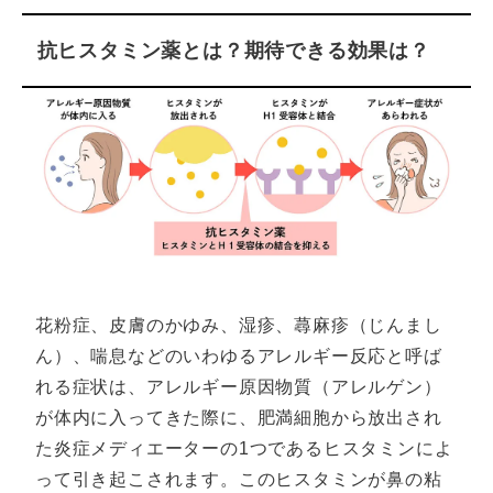
も取得し、薬と健康の相談や情報提供を
行っている。
抗ヒスタミン薬とは？期待できる効果は？
花粉症、皮膚のかゆみ、湿疹、蕁麻疹（じんまし
ん）、喘息などのいわゆるアレルギー反応と呼ば
れる症状は、アレルギー原因物質（アレルゲン）
が体内に入ってきた際に、肥満細胞から放出され
た炎症メディエーターの1つであるヒスタミンによ
って引き起こされます。このヒスタミンが鼻の粘