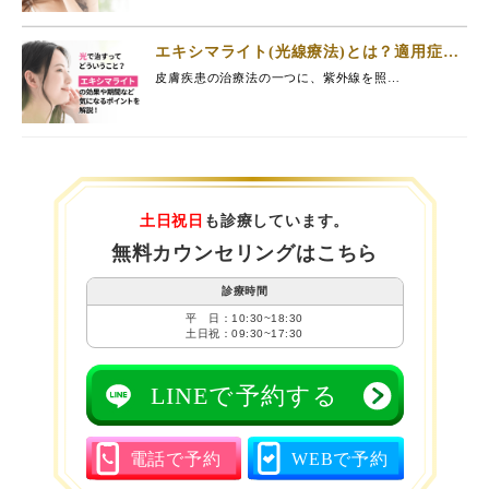
エキシマライト(光線療法)とは？適用症
状、期間、料金まで徹底解説
皮膚疾患の治療法の一つに、紫外線を照…
土日祝日
も診療しています。
無料カウンセリングはこちら
診療時間
平 日：10:30~18:30
土日祝：09:30~17:30
LINEで予約する
電話で予約
WEBで予約