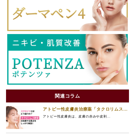
関連コラム
アトピー性皮膚炎治療薬「タクロリムス」
とは？
アトピー性皮膚炎は、皮膚の赤みや皮剥…