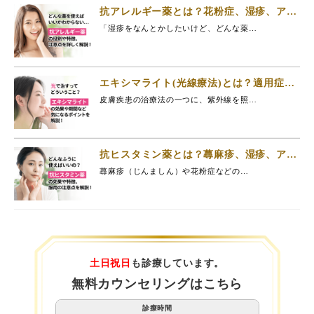
抗アレルギー薬とは？花粉症、湿疹、アレ
ルギー症状への効果と特徴を解説
「湿疹をなんとかしたいけど、どんな薬…
エキシマライト(光線療法)とは？適用症
状、期間、料金まで徹底解説
皮膚疾患の治療法の一つに、紫外線を照…
抗ヒスタミン薬とは？蕁麻疹、湿疹、アレ
ルギー症状への効果と特徴を解説
蕁麻疹（じんましん）や花粉症などの…
土日祝日
も診療しています。
無料カウンセリングはこちら
診療時間