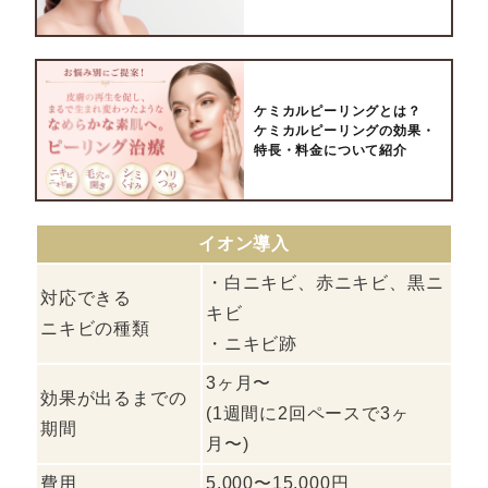
ケミカルピーリングとは？
ケミカルピーリングの効果・
特長・料金について紹介
イオン導入
・白ニキビ、赤ニキビ、黒ニ
対応できる
キビ
ニキビの種類
・ニキビ跡
3ヶ月〜
効果が出るまでの
(1週間に2回ペースで3ヶ
期間
月〜)
費用
5,000〜15,000円