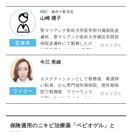
MBC・麻布十番 院長
山崎 禮子
聖マリアンナ医科大学医学部付属病院皮
膚科、聖マリアンナ医科大学横浜市西部
監修者
病院皮膚科にて勤務したのち、医療法人
社団奏愛会 おおふな皮膚科など皮膚科ク
リニックにて研鑽を重ね当クリニックに
今江 美緒
て勤務。
エステティシャンとして勤務後、看護師
に転身。がん専門急性期病院、慢性期病
ライター
院で勤務後、フリーランス看護師として
活動しながらライターとして健康や美
容、医療に関する記事執筆を行う。自身
が難病の皮膚病「酒さ」を患い完治させ
た経験を持ち、さらに美容と医療現場で
の経験から、皮膚疾患への知見や皮膚理
保険適用のニキビ治療薬「ベピオゲル」と
論の知識を習得。自身でも歯列矯正、医