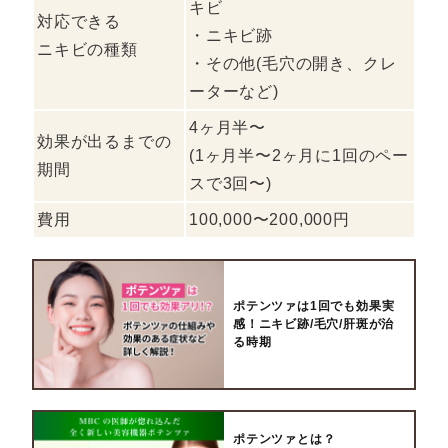
キビ
対応できる
・ニキビ跡
ニキビの種類
・その他(毛穴の開き、クレ
ーターなど)
4ヶ月半〜
効果が出るまでの
(1ヶ月半〜2ヶ月に1回のペー
期間
スで3回〜)
費用
100,000〜200,000円
ポテンツァは1回でも効果実
感！ニキビ跡/毛穴/肝斑が治
る時期
ポテンツァとは？