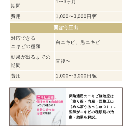
1〜3ヶ月
期間
費用
1,000〜3,000円/回
面ぽう圧出
対応できる
白ニキビ、黒ニキビ
ニキビの種類
効果が出るまでの
直後〜
期間
費用
1,000〜3,000円/回
保険適用のニキビ跡治療は
「塗り薬・内服・面皰圧出
（めんぽうあっしゅつ）」。
医師がニキビの種類別の治
療・効果を解説。