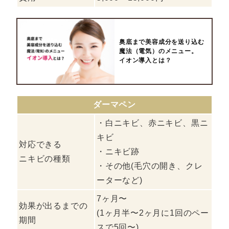
奥底まで美容成分を送り込む
魔法（電気）のメニュー。
イオン導入とは？
ダーマペン
・白ニキビ、赤ニキビ、黒ニ
キビ
対応できる
・ニキビ跡
ニキビの種類
・その他(毛穴の開き、クレ
ーターなど)
7ヶ月〜
効果が出るまでの
(1ヶ月半〜2ヶ月に1回のペー
期間
スで5回〜)