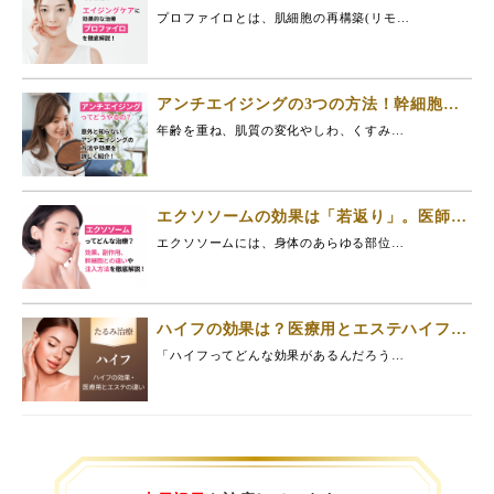
ロファイロ」。お肌のシワ・たるみ・ハリ
プロファイロとは、肌細胞の再構築(リモ…
が改善。
アンチエイジングの3つの方法！幹細胞治
療で最速若返りも◎
年齢を重ね、肌質の変化やしわ、くすみ…
エクソソームの効果は「若返り」。医師が
3つの美容効果を徹底解説。
エクソソームには、身体のあらゆる部位…
ハイフの効果は？医療用とエステハイフの
違いと危険性・同種の治療と比較
「ハイフってどんな効果があるんだろう…