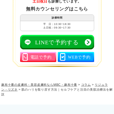
土日祝日
も診療しています。
無料カウンセリングはこちら
診療時間
平 日：10:30~18:30
土日祝：09:30~17:30
LINEで予約する
電話で予約
WEBで予約
麻布十番の皮膚科・美容皮膚科ならMBC・麻布十番
>
コラム
>
リジュラ
ン・リズネ
>
肌のハリを取り戻す方法｜セルフケアと注目の美肌治療法を解
説