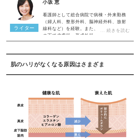
小坂 恵
看護師として総合病院で病棟・外来勤務
（婦人科、整形外科、脳神経外科、放射
ライター
線科など）を経験。また、皮膚科専門医
の下で皮膚科・形成外科・美容皮膚科の
クリニックで働いた経験を活かし、美容
医療ライターとして活動中。美容や医療
に関する専門的な記事の執筆や監修を手
がける。様々なメディアで、コラム監
肌のハリがなくなる原因はさまざま
修、執筆等を行い、美容専門家として認
定され掲載されている。